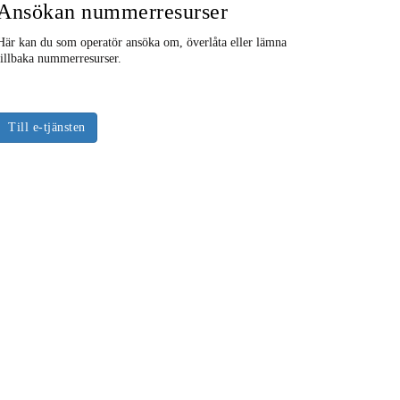
Ansökan nummerresurser
Här kan du som operatör ansöka om, överlåta eller lämna
tillbaka nummerresurser.
Till e-tjänsten